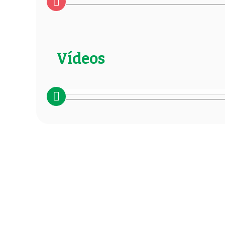
Vídeos
Global
español
¿Qué es la objeción de conciencia? (2023)