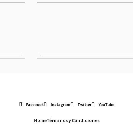
Objeción de conciencia | ¿Qué dice la Ley 
sobre OC? (2023)
Facebook
Instagram
Twitter
YouTube
Home
Términos y Condiciones