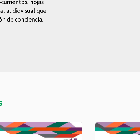
 documentos, hojas
ial audiovisual que
n de conciencia.
s