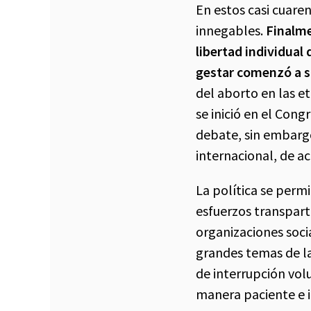
En estos casi cuare
innegables.
Finalme
libertad individual
gestar comenzó a s
del aborto en las e
se inició en el Con
debate, sin embargo
internacional, de a
La política se perm
esfuerzos transparti
organizaciones soci
grandes temas de la
de interrupción volu
manera paciente e 